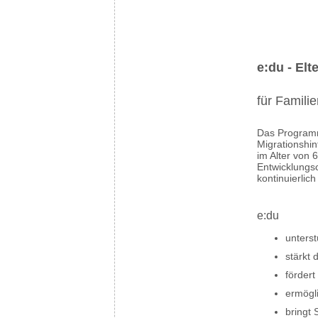
e:du - Elt
für Famili
Das Programm 
Migrationshin
im Alter von 6
Entwicklungs
kontinuierlich
e:du
unterst
stärkt
förder
ermögl
bringt 