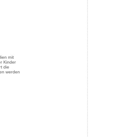
ien mit
r Kinder
t die
ien werden