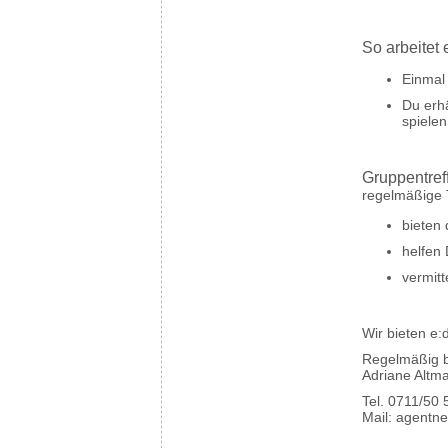
So arbeitet 
Einmal
Du erh
spielen
Gruppentref
regelmäßige 
bieten
helfen
vermitt
Wir bieten e:
Regelmäßig b
Adriane Altm
Tel. 0711/50 
Mail:
agentne