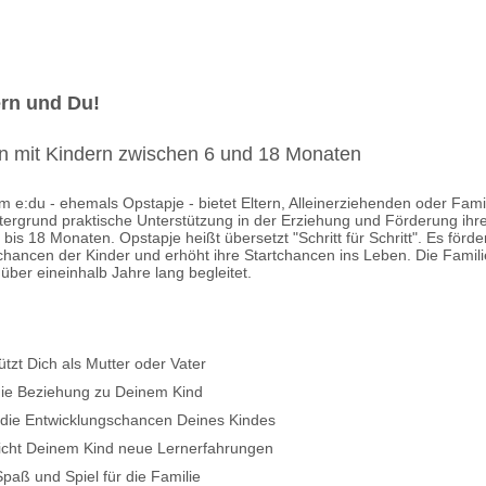
ern und Du!
en mit Kindern zwischen 6 und 18 Monaten
e:du - ehemals Opstapje - bietet Eltern, Alleinerziehenden oder Famil
tergrund praktische Unterstützung in der Erziehung und Förderung ihre
 bis 18 Monaten. Opstapje heißt übersetzt "Schritt für Schritt". Es förder
chancen der Kinder und erhöht ihre Startchancen ins Leben. Die Famil
 über eineinhalb Jahre lang begleitet.
ützt Dich als Mutter oder Vater
 die Beziehung zu Deinem Kind
t die Entwicklungschancen Deines Kindes
icht Deinem Kind neue Lernerfahrungen
Spaß und Spiel für die Familie