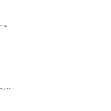
am zu
rekt an