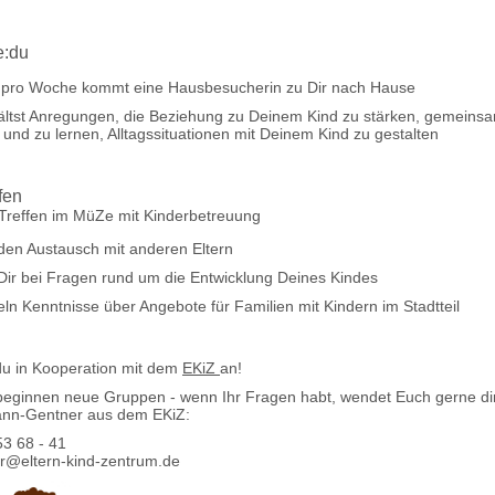
e:du
 pro Woche kommt eine Hausbesucherin zu Dir nach Hause
ältst Anregungen, die Beziehung zu Deinem Kind zu stärken, gemeins
 und zu lernen, Alltagssituationen mit Deinem Kind zu gestalten
fen
Treffen im MüZe mit Kinderbetreuung
 den Austausch mit anderen Eltern
 Dir bei Fragen rund um die Entwicklung Deines Kindes
eln Kenntnisse über Angebote für Familien mit Kindern im Stadtteil
du in Kooperation mit dem
EKiZ
an!
eginnen neue Gruppen - wenn Ihr Fragen habt, wendet Euch gerne di
ann-Gentner aus dem EKiZ:
53 68 - 41
r@eltern-kind-zentrum.de